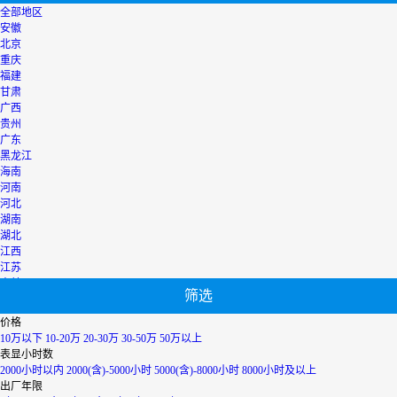
全部地区
安徽
北京
重庆
福建
甘肃
广西
贵州
广东
黑龙江
海南
河南
河北
湖南
湖北
江西
江苏
吉林
筛选
辽宁
宁夏
价格
内蒙古
10万以下
10-20万
20-30万
30-50万
50万以上
青海
表显小时数
上海
2000小时以内
2000(含)-5000小时
5000(含)-8000小时
8000小时及以上
陕西
出厂年限
山西