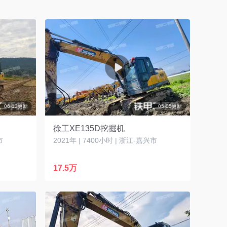
06-13更新
05-05更新
徐工XE135D挖掘机
市
2021年 | 7400小时 | 浙江-嘉兴市
17.5万