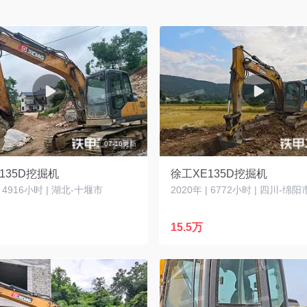
07-16更新
135D挖掘机
徐工XE135D挖掘机
| 4916小时 | 湖北-十堰市
2020年 | 6772小时 | 四川-绵阳
15.5万