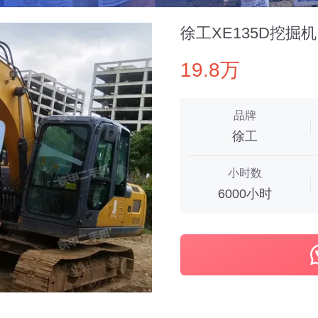
徐工XE135D挖掘机
19.8万
品牌
徐工
小时数
6000小时