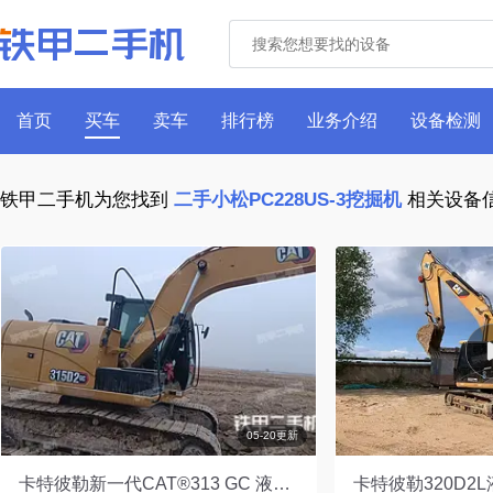
首页
买车
卖车
排行榜
业务介绍
设备检测
铁甲二手机为您找到
二手小松PC228US-3挖掘机
相关设备
05-20更新
卡特彼勒新一代CAT®313 GC 液压挖掘机
卡特彼勒320D2