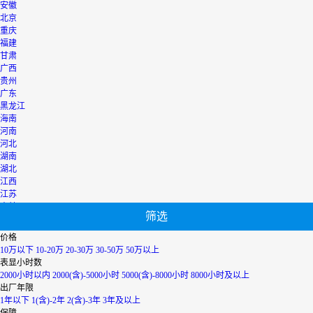
安徽
北京
重庆
福建
甘肃
广西
贵州
广东
黑龙江
海南
河南
河北
湖南
湖北
江西
江苏
吉林
筛选
辽宁
宁夏
价格
内蒙古
10万以下
10-20万
20-30万
30-50万
50万以上
青海
表显小时数
上海
2000小时以内
2000(含)-5000小时
5000(含)-8000小时
8000小时及以上
陕西
出厂年限
山西
1年以下
1(含)-2年
2(含)-3年
3年及以上
山东