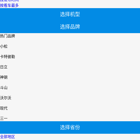
按发布时间
按看车最多
选择机型
选择品牌
热门品牌
小松
卡特彼勒
日立
神钢
斗山
沃尔沃
现代
三一
选择省份
全部地区