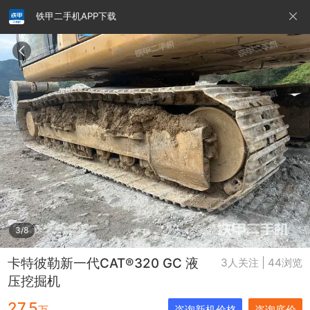
铁甲二手机APP下载
请输入手机号
提
交
即
表
示
您
同
铁甲龙总部
4000099032
认证经纪人
意
《隐
私
政
3/8
策》
卡特彼勒新一代CAT®320 GC 液
3人关注 | 44浏览
压挖掘机
27.5
万
咨询新机价格
咨询底价