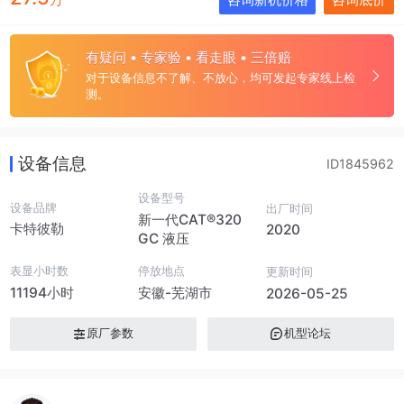
有疑问 • 专家验 • 看走眼 • 三倍赔
对于设备信息不了解、不放心，均可发起专家线上检
测。
设备信息
ID1845962
设备型号
设备品牌
出厂时间
新一代CAT®320
卡特彼勒
2020
GC 液压
表显小时数
停放地点
更新时间
11194小时
安徽-芜湖市
2026-05-25
原厂参数
机型论坛