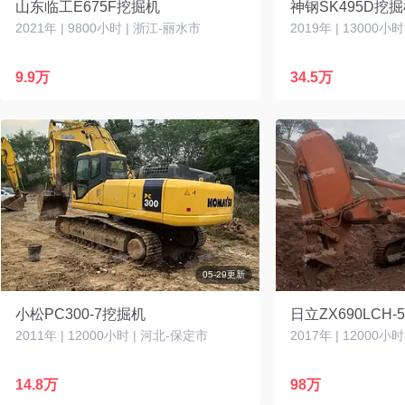
山东临工E675F挖掘机
神钢SK495D挖
2021年 | 9800小时 | 浙江-丽水市
2019年 | 13000小
9.9万
34.5万
05-29更新
小松PC300-7挖掘机
日立ZX690LCH
2011年 | 12000小时 | 河北-保定市
2017年 | 12000小
14.8万
98万