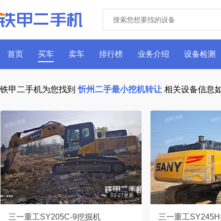
首页
买车
卖车
排行榜
业务介绍
设备检测
铁甲二手机为您找到
忻州二手最小挖机转让
相关设备信息
03-27更新
三一重工SY205C-9挖掘机
三一重工SY245