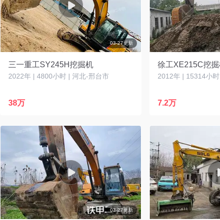
03-27更新
三一重工SY245H挖掘机
徐工XE215C挖
2022年 | 4800小时 | 河北-邢台市
2012年 | 15314小
38万
7.2万
03-27更新