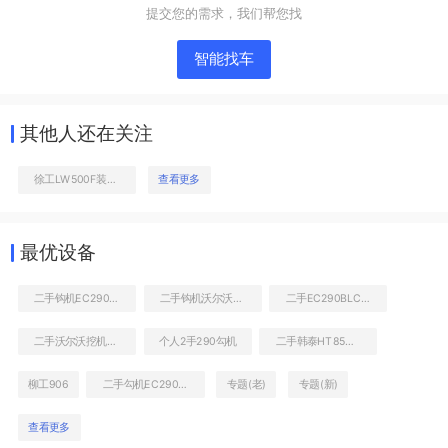
提交您的需求，我们帮您找
智能找车
其他人还在关注
徐工LW500F装载机
查看更多
发动机右侧
最优设备
二手钩机EC290BLC出售信息
二手钩机沃尔沃EC290出售信息
二手EC290BLC沃尔沃挖土机价格表
二手沃尔沃挖机EC290BLC多少钱
个人2手290勾机
二手韩泰HT85破碎锤
柳工906
二手勾机EC290BLC能卖多少钱
专题(老)
专题(新)
查看更多