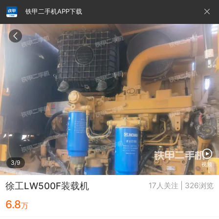
铁甲二手机APP下载
请输入手机号
提
交
即
表
示
您
同
铁甲龙总部
4000099032
认证经纪人
意
《隐
私
政
3/9
视频
策》
徐工LW500F装载机
17人关注 | 326浏览
6.8
万