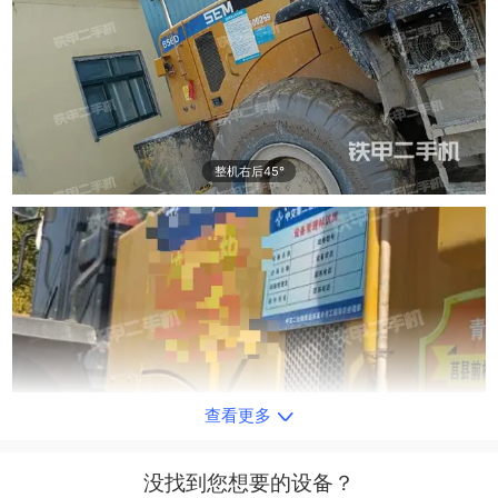
整机右后45°
查看更多
发动机左侧
没找到您想要的设备？