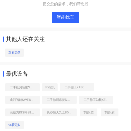
提交您的需求，我们帮您找
智能找车
其他人还在关注
查看更多
发动机右侧
最优设备
二手山河智能SWWT85长螺旋钻机
85挖机
二手徐工XE80勾机大概多少钱
山河智能SWE80E9
二手徐州东德DDZX85-9挖掘机
二手徐工勾机XE80价格
意德力IGSIGS85三角型
长沙恒天九五85挖机
专题(老)
专题(新)
查看更多