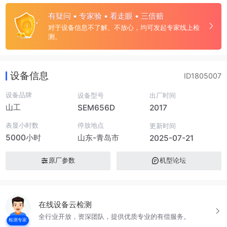
有疑问 • 专家验 • 看走眼 • 三倍赔
对于设备信息不了解、不放心，均可发起专家线上检
测。
设备信息
ID1805007
设备品牌
设备型号
出厂时间
山工
SEM656D
2017
表显小时数
停放地点
更新时间
5000小时
山东-青岛市
2025-07-21
原厂参数
机型论坛
在线设备云检测
全行业开放，资深团队，提供优质专业的有偿服务。
检测专家