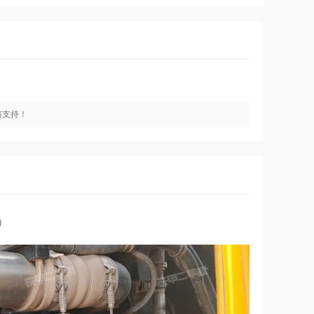
与支持！
）