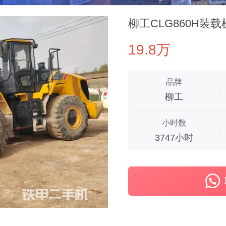
柳工CLG860H装载
19.8万
品牌
柳工
小时数
3747小时