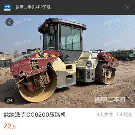
铁甲二手机APP下载
请输入手机号
提
交
即
表
示
您
同
铁甲龙总部
4000099032
认证经纪人
意
《隐
私
政
2/4
策》
戴纳派克CC6200压路机
8人关注 | 54浏览
22
万