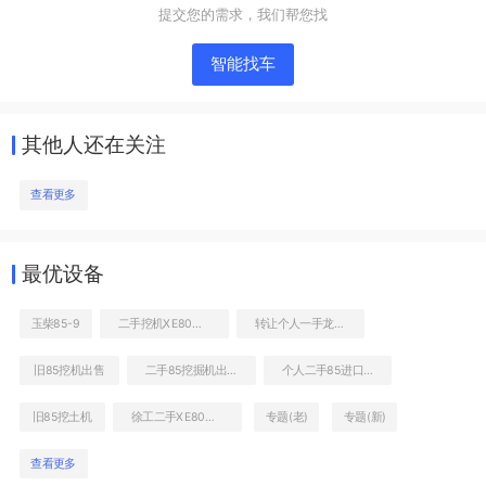
提交您的需求，我们帮您找
智能找车
其他人还在关注
查看更多
整机右侧
最优设备
玉柴85-9
二手挖机XE80最近报价
转让个人一手龙工85挖掘机
旧85挖机出售
二手85挖掘机出售信息
个人二手85进口钩机转让价格
旧85挖土机
徐工二手XE80价格查询
专题(老)
专题(新)
查看更多