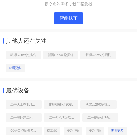
提交您的需求，我们帮您找
智能找车
其他人还在关注
新源C75W挖掘机
新源C75W挖掘机
新源C75W挖掘机
查看更多
回转马达和主控阀
最优设备
二手天工WTL9012沥青摊铺机
建德机械KT908L
沃尔沃290挖掘机参数
二手鸿达建工HDT5290THB-37/4泵车
二手勾机沃尔沃EC290BLC价格列表
二手挖掘机沃尔沃EC290一般多少钱
90进口挖掘机多少钱
柳工90
专题(老)
专题(新)
查看更多