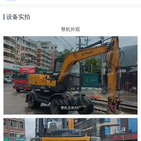
设备实拍
整机外观
整机左前45°