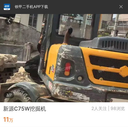
铁甲二手机APP下载
请输入手机号
提
交
即
表
示
您
同
铁甲龙总部
4000099032
认证经纪人
意
《隐
私
政
3/7
策》
新源C75W挖掘机
2人关注 | 98浏览
11
万