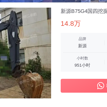
新源B75G4国四挖
14.8万
品牌
新源
小时数
951小时