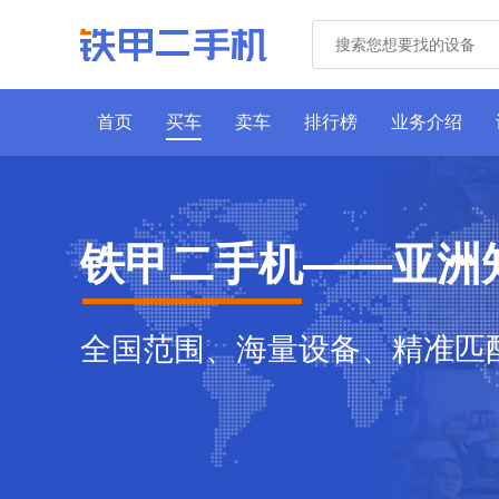
首页
买车
卖车
排行榜
业务介绍
铁甲二手机——亚洲
全国范围、海量设备、精准匹