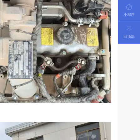
小程序
回顶部