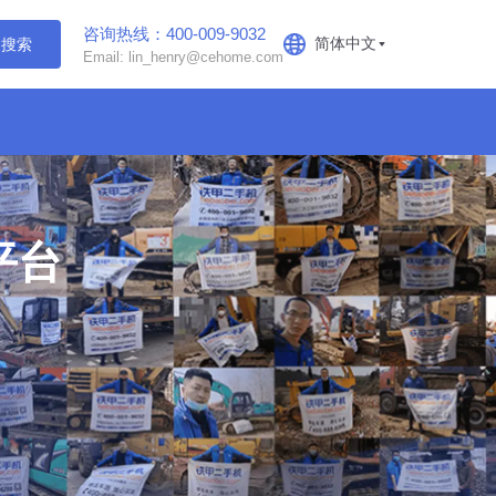
咨询热线：400-009-9032
简体中文
搜索
Email: lin_henry@cehome.com
平台