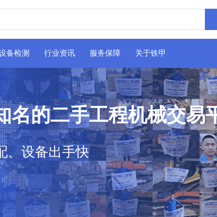
设备检测
行业资讯
服务保障
关于铁甲
知名的二手工程机械交易
配、设备出手快