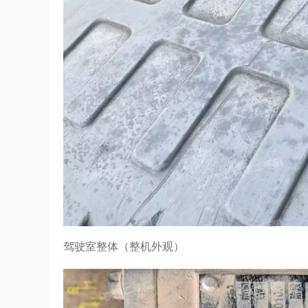
驾驶室整体（整机外观）