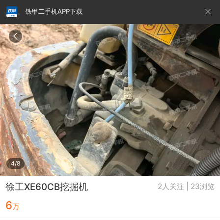
铁甲二手机APP下载
请输入手机号
提
交
即
表
示
您
同
铁甲龙总部
4000099032
认证经纪人
意
《隐
私
政
4/8
策》
徐工XE60CB挖掘机
2人关注 | 23浏览
6
万