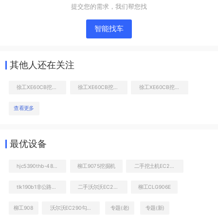
提交您的需求，我们帮您找
智能找车
其他人还在关注
徐工XE60CB挖掘机
徐工XE60CB挖掘机
徐工XE60CB挖掘机
查看更多
液压泵舱室正面整体
最优设备
hjc5390thb-48-isuzu泵车
柳工9075挖掘机
二手挖土机EC290价格查询
tlk190b1非公路自卸车
二手沃尔沃EC290挖机能卖多少钱
柳工CLG906E
柳工908
沃尔沃EC290勾机能卖多少钱
专题(老)
专题(新)