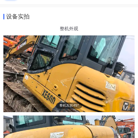
设备实拍
整机外观
整机左前45°