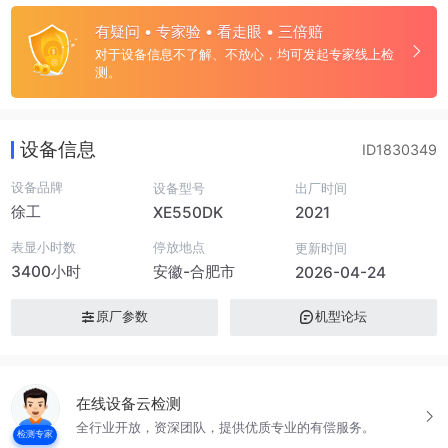
有疑问 • 专家验 • 看走眼 • 三倍赔
对于设备信息不了解、不放心，均可发起专家线上检
测。
设备信息
ID1830349
设备品牌
设备型号
出厂时间
徐工
XE550DK
2021
表显小时数
停放地点
更新时间
3400小时
安徽-合肥市
2026-04-24
原厂参数
机型论坛
在线设备云检测
全行业开放，资深团队，提供优质专业的有偿服务。
检测专家