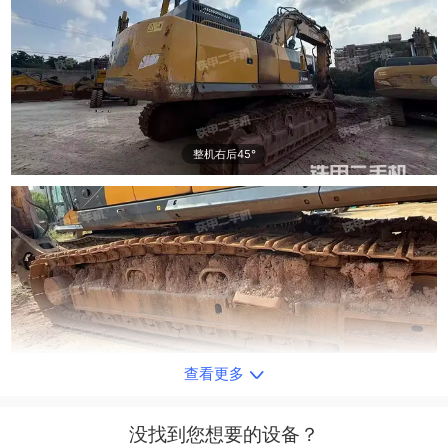
整机右后45°
查看更多
单侧履带整体
没找到您想要的设备？