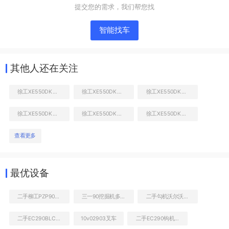
提交您的需求，我们帮您找
智能找车
其他人还在关注
徐工XE550DK挖掘机
徐工XE550DK挖掘机
徐工XE550DK挖掘机
徐工XE550DK挖掘机
徐工XE550DK挖掘机
徐工XE550DK挖掘机
液压泵舱室正面整体
查看更多
最优设备
二手柳工PZP90混凝土搅拌站
三一90挖掘机多少钱一台一台
二手勾机沃尔沃EC290一般多少钱
二手EC290BLC钩机值多少钱
10v02903叉车
二手EC290钩机能卖多少钱