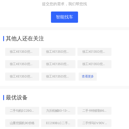
提交您的需求，我们帮您找
智能找车
其他人还在关注
徐工XE135D挖掘机
徐工XE135D挖掘机
徐工XE135D挖掘机
徐工XE135D挖掘机
徐工XE135D挖掘机
徐工XE135D挖掘机
右前45
徐工XE135D挖掘机
徐工XE135D挖掘机
查看更多
工作和回转装置
最优设备
二手勾机EC290最近报价
力沃机械80-13-90拖泵
二手卡特彼勒963D装载机
山重挖掘机90价格
EC290BLC二手出售
二手悍马DV90VV压路机