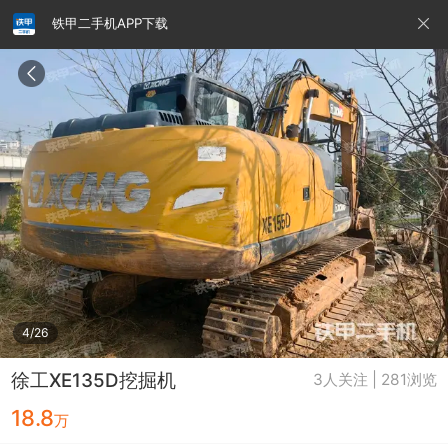
铁甲二手机APP下载
请输入手机号
提
交
即
表
示
您
同
铁甲龙总部
4000099032
认证经纪人
意
《隐
私
政
4/26
策》
徐工XE135D挖掘机
3人关注 | 281浏览
18.8
万