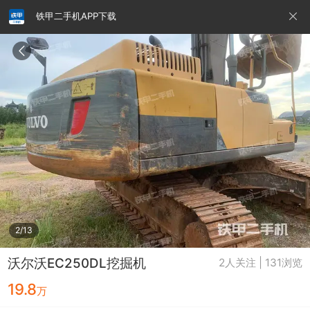
铁甲二手机APP下载
请输入手机号
提
交
即
表
示
您
同
铁甲龙总部
4000099032
认证经纪人
意
《隐
私
政
2/13
策》
沃尔沃EC250DL挖掘机
2人关注 | 131浏览
19.8
万