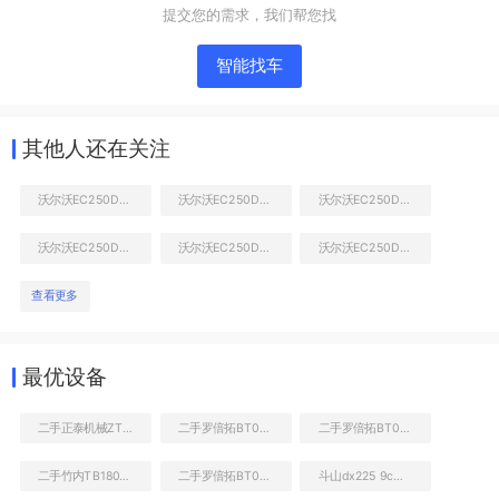
提交您的需求，我们帮您找
智能找车
其他人还在关注
沃尔沃EC250DL挖掘机
沃尔沃EC250DL挖掘机
沃尔沃EC250DL挖掘机
沃尔沃EC250DL挖掘机
沃尔沃EC250DL挖掘机
沃尔沃EC250DL挖掘机
液压泵舱室正面整体
查看更多
最优设备
二手正泰机械ZT9286装载机
二手罗倍拓BT01152高空作业机械
二手罗倍拓BT01812高空作业机械
二手竹内TB180挖掘机
二手罗倍拓BT01101高空作业机械
斗山dx225 9c怎么样