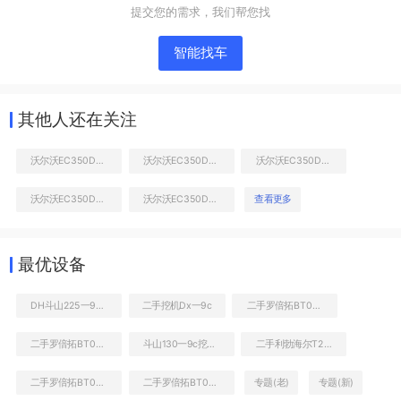
提交您的需求，我们帮您找
智能找车
其他人还在关注
沃尔沃EC350D挖掘机
沃尔沃EC350D挖掘机
沃尔沃EC350D挖掘机
沃尔沃EC350D挖掘机
沃尔沃EC350D挖掘机
查看更多
液压泵舱室正面整体
最优设备
DH斗山225一9C二手挖掘机
二手挖机Dx一9c
二手罗倍拓BT01816高空作业机械
二手罗倍拓BT01180高空作业机械
斗山130一9c挖掘机参数
二手利勃海尔T282C非公路自卸车
二手罗倍拓BT01101高空作业机械
二手罗倍拓BT01810高空作业机械
专题(老)
专题(新)