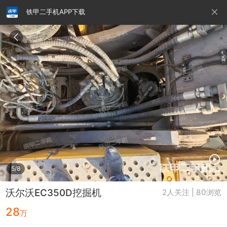
铁甲二手机APP下载
请输入手机号
提
交
即
表
示
您
同
铁甲龙总部
4000099032
认证经纪人
意
《隐
私
政
5/8
视频
策》
沃尔沃EC350D挖掘机
2人关注 | 80浏览
28
万