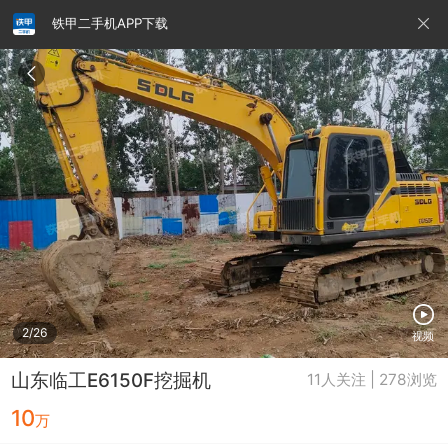
铁甲二手机APP下载
请输入手机号
提
交
即
表
示
您
同
铁甲龙总部
4000099032
认证经纪人
意
《隐
私
政
2/26
视频
策》
山东临工E6150F挖掘机
11人关注 | 278浏览
10
万