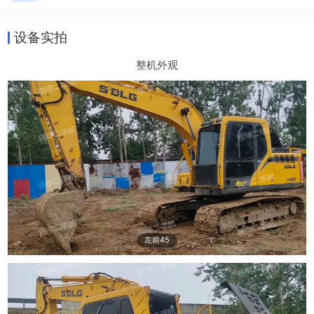
设备实拍
整机外观
左前45