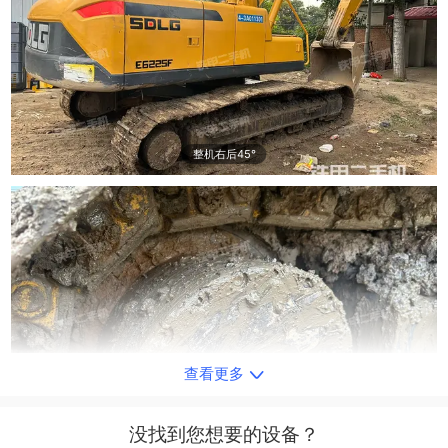
整机右后45°
查看更多
单侧履带整体
没找到您想要的设备？