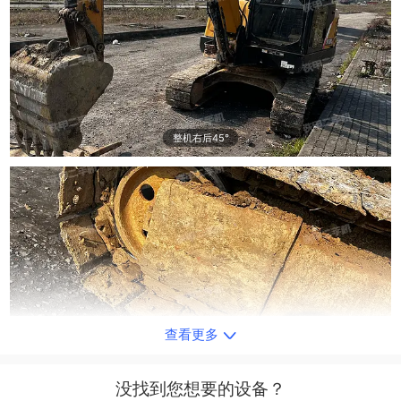
整机右后45°
查看更多
单侧履带整体
没找到您想要的设备？