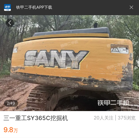
铁甲二手机APP下载
请输入手机号
提
交
即
表
示
您
同
铁甲龙总部
4000099032
认证经纪人
意
《隐
私
政
2/49
策》
三一重工SY365C挖掘机
20人关注 | 375浏览
9.8
万