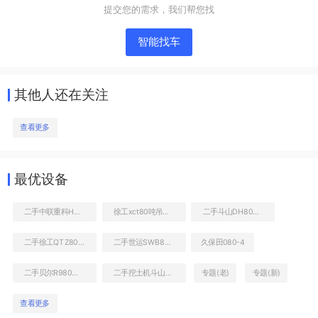
提交您的需求，我们帮您找
工作和回转装置
智能找车
其他人还在关注
查看更多
最优设备
小臂整体左后
二手中联重科HBZ8017G布料泵车
徐工xct80吨吊车参数
二手斗山DH80GOLD价格多少
二手徐工QTZ80--5610Fj-6起重机
二手世运SWB800破碎锤
久保田080-4
二手贝尔R980挖掘机
二手挖土机斗山DH80出售信息
专题(老)
专题(新)
查看更多