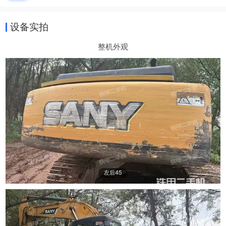
设备实拍
整机外观
左后45