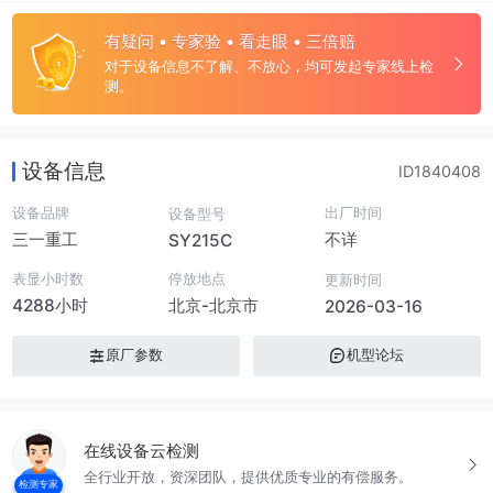
有疑问 • 专家验 • 看走眼 • 三倍赔
对于设备信息不了解、不放心，均可发起专家线上检
测。
设备信息
ID1840408
设备品牌
出厂时间
设备型号
三一重工
不详
SY215C
表显小时数
停放地点
更新时间
4288小时
北京-北京市
2026-03-16
原厂参数
机型论坛
在线设备云检测
全行业开放，资深团队，提供优质专业的有偿服务。
检测专家