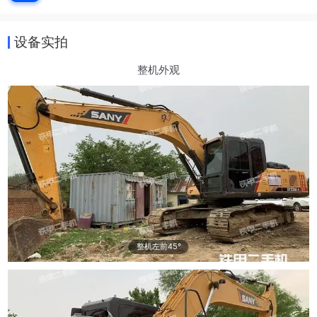
设备实拍
整机外观
整机左前45°