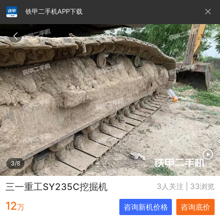
铁甲二手机APP下载
请输入手机号
提
交
即
表
示
您
同
铁甲龙总部
4000099032
认证经纪人
意
《隐
私
政
3/8
视频
策》
三一重工SY235C挖掘机
3人关注 | 33浏览
12
万
咨询新机价格
咨询底价