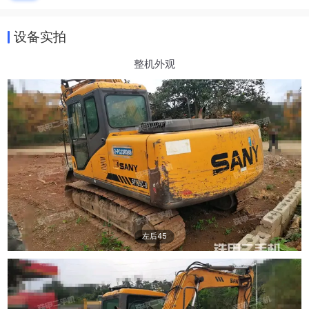
设备实拍
整机外观
左后45