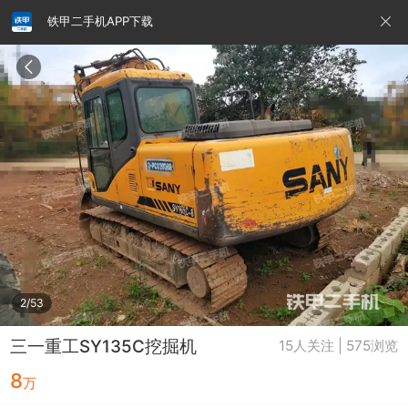
铁甲二手机APP下载
请输入手机号
提
交
即
表
示
您
同
铁甲龙总部
4000099032
认证经纪人
意
《隐
私
政
2/53
策》
三一重工SY135C挖掘机
15人关注 | 575浏览
8
万