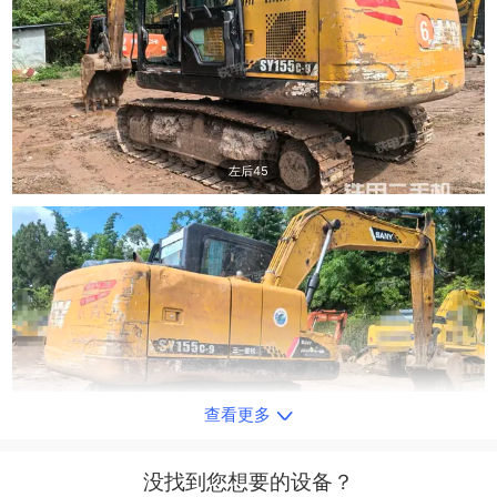
左后45
查看更多
右后45
没找到您想要的设备？