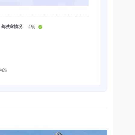
驾驶室情况
4项
为准