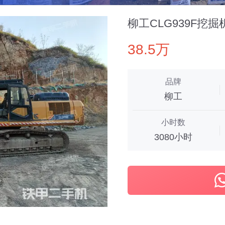
柳工CLG939F挖掘
38.5万
品牌
柳工
小时数
3080小时