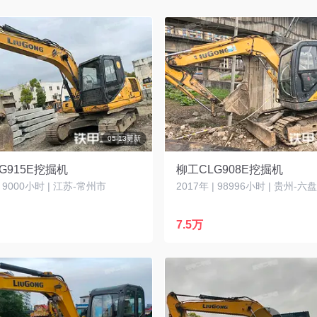
05-13更新
G915E挖掘机
柳工CLG908E挖掘机
| 9000小时 | 江苏-常州市
2017年 | 98996小时 | 贵州-
7.5万