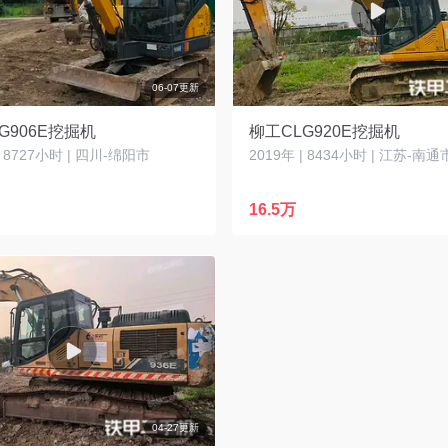
06-07更新
G906E挖掘机
柳工CLG920E挖掘机
| 8727小时 | 四川-绵阳市
2019年 | 8434小时 | 江苏-南通
16.5万
04-27更新