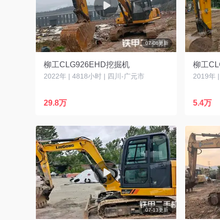
07-06更新
柳工CLG926EHD挖掘机
柳工CL
2022年 | 4818小时 | 四川-广元市
2019年 
29.8万
5.4万
07-13更新