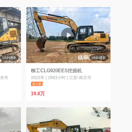
03-16更新
08-03更新
柳工CLG920EES挖掘机
六盘水市
2022年 | 2883小时 | 江苏-南京市
新上架
19.8万