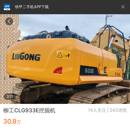
铁甲二手机APP下载
请输入手机号
提
交
即
表
示
您
同
铁甲龙总部
4000099032
认证经纪人
意
《隐
私
政
2/11
策》
柳工CLG933E挖掘机
14人关注 | 243浏览
30.8
万