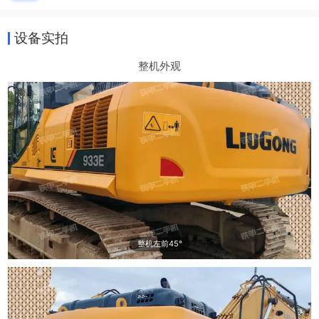
设备实拍
整机外观
整机左前45°