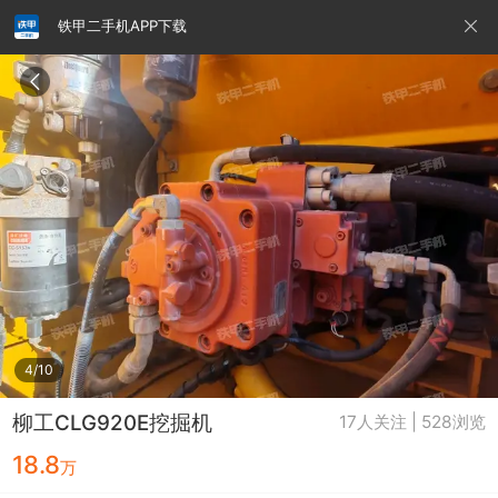
铁甲二手机APP下载
请输入手机号
提
交
即
表
示
您
同
铁甲龙总部
4000099032
认证经纪人
意
《隐
私
政
4/10
策》
柳工CLG920E挖掘机
17人关注 | 528浏览
18.8
万