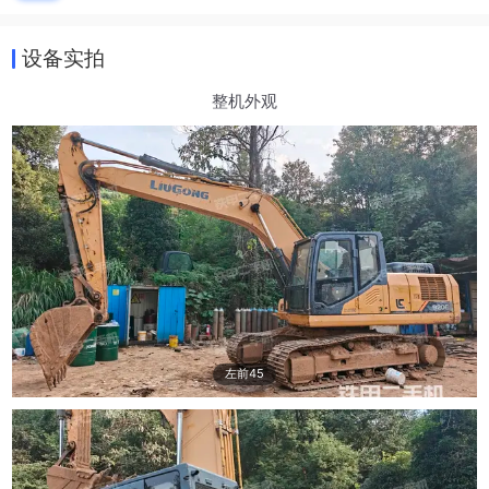
设备实拍
整机外观
左前45