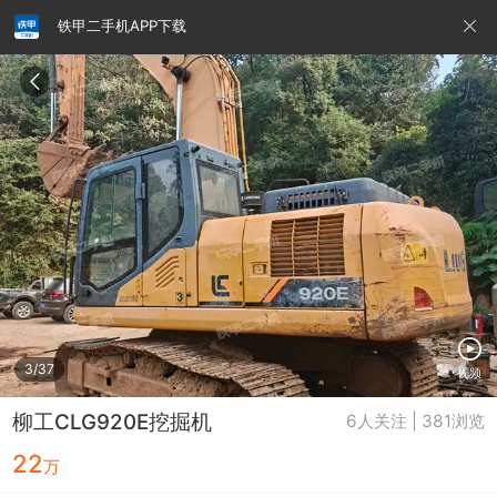
铁甲二手机APP下载
请输入手机号
提
交
即
表
示
您
同
铁甲龙总部
4000099032
认证经纪人
意
《隐
私
政
3/37
视频
策》
柳工CLG920E挖掘机
6人关注 | 381浏览
22
万