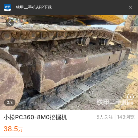
铁甲二手机APP下载
请输入手机号
提
交
即
表
示
您
同
铁甲龙总部
4000099032
认证经纪人
意
《隐
私
政
3/8
视频
策》
小松PC360-8M0挖掘机
5人关注 | 143浏览
38.5
万