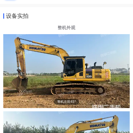
设备实拍
整机外观
整机左前45°