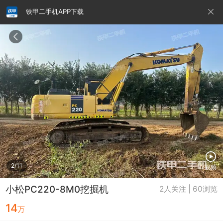
铁甲二手机APP下载
请输入手机号
提
交
即
表
示
您
同
铁甲龙总部
4000099032
认证经纪人
意
《隐
私
政
2/11
视频
策》
小松PC220-8M0挖掘机
2人关注 | 60浏览
14
万