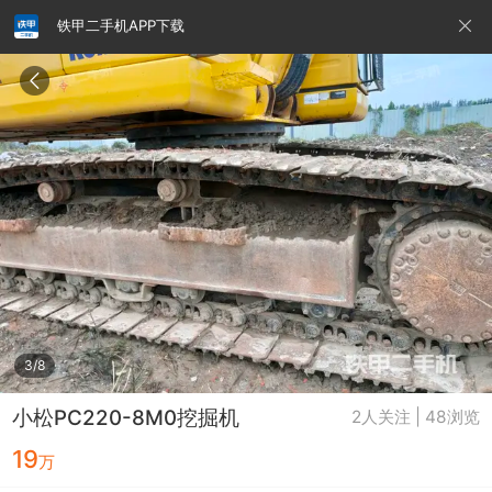
铁甲二手机APP下载
请输入手机号
提
交
即
表
示
您
同
铁甲龙总部
4000099032
认证经纪人
意
《隐
私
政
3/8
策》
小松PC220-8M0挖掘机
2人关注 | 48浏览
19
万