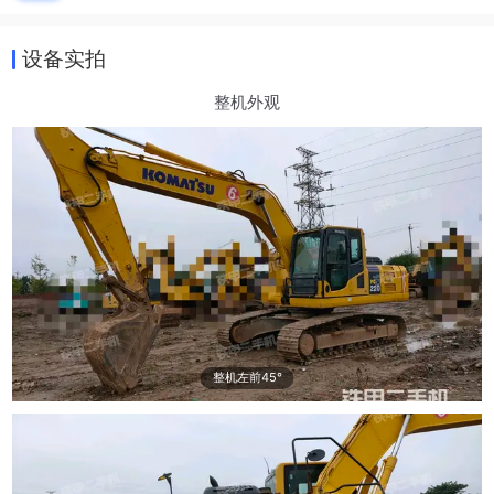
设备实拍
整机外观
整机左前45°