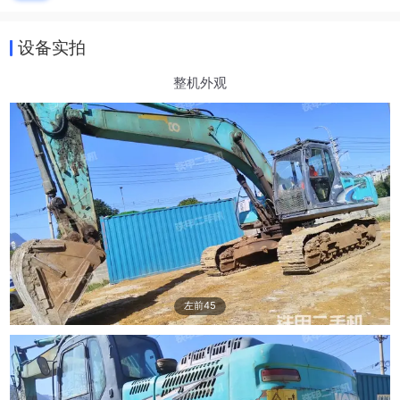
设备实拍
整机外观
左前45