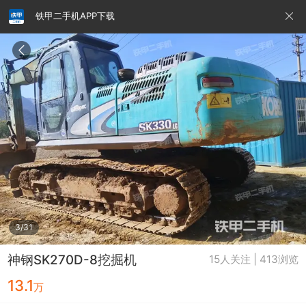
铁甲二手机APP下载
请输入手机号
提
交
即
表
示
您
同
铁甲龙总部
4000099032
认证经纪人
意
《隐
私
政
3/31
策》
神钢SK270D-8挖掘机
15人关注 | 413浏览
13.1
万