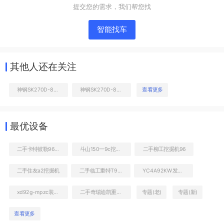
提交您的需求，我们帮您找
智能找车
其他人还在关注
神钢SK270D-8挖掘机
神钢SK270D-8挖掘机
查看更多
右前45
最优设备
二手卡特彼勒963D装载机
斗山150一9c挖掘机
二手柳工挖掘机96
二手住友a2挖掘机
二手临工重特T918E装载机
YC4A92KW发动机
xd92g-mpzc装载机
二手奇瑞迪凯重科CR96挖掘机
专题(老)
专题(新)
查看更多