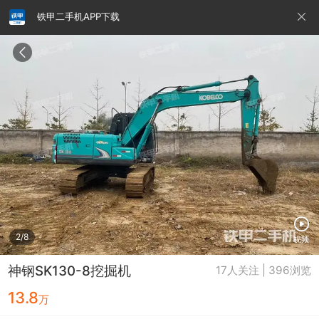
铁甲二手机APP下载
请输入手机号
提
交
即
表
示
您
同
铁甲龙总部
4000099032
认证经纪人
意
《隐
私
政
2/8
视频
策》
神钢SK130-8挖掘机
17人关注 | 396浏览
13.8
万