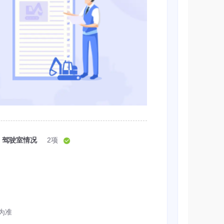
驾驶室情况
2项
为准