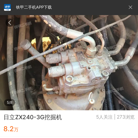
铁甲二手机APP下载
请输入手机号
提
交
即
表
示
您
同
铁甲龙总部
4000099032
认证经纪人
意
《隐
私
政
5/8
策》
日立ZX240-3G挖掘机
5人关注 | 273浏览
8.2
万