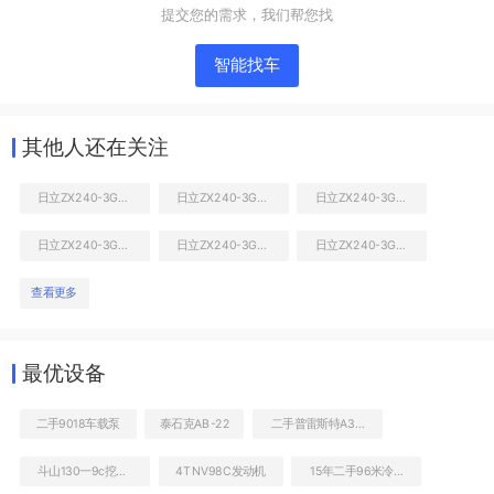
提交您的需求，我们帮您找
智能找车
其他人还在关注
日立ZX240-3G挖掘机
日立ZX240-3G挖掘机
日立ZX240-3G挖掘机
日立ZX240-3G挖掘机
日立ZX240-3G挖掘机
日立ZX240-3G挖掘机
液压泵舱室正面整体
查看更多
最优设备
二手9018车载泵
泰石克AB-22
二手普雷斯特A38E电动高空作业机械
斗山130一9c挖掘机新机多少钱
4TNV98C发动机
15年二手96米冷藏车