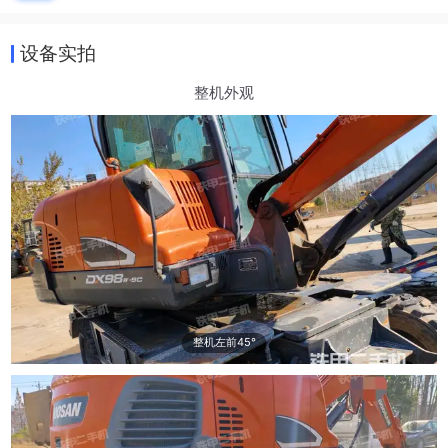
设备实拍
整机外观
整机左前45°