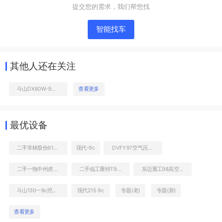
提交您的需求，我们帮您找
智能找车
其他人还在关注
斗山DX60W-9CN挖掘机
查看更多
液压泵舱室正面整体
最优设备
二手常林股份9126装载机
现代-9c
DVFY97空气压缩机
二手一拖中州虎828C非公路自卸车
二手临工重特T918C装载机
东迈重工98高空作业机械
斗山130一9c挖掘机图片
现代215 9c
专题(老)
专题(新)
查看更多