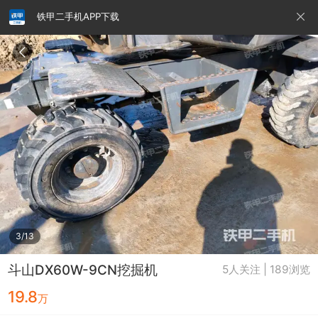
铁甲二手机APP下载
请输入手机号
提
交
即
表
示
您
同
铁甲龙总部
4000099032
认证经纪人
意
《隐
私
政
3/13
策》
斗山DX60W-9CN挖掘机
5人关注 | 189浏览
19.8
万