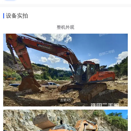
设备实拍
整机外观
左前45