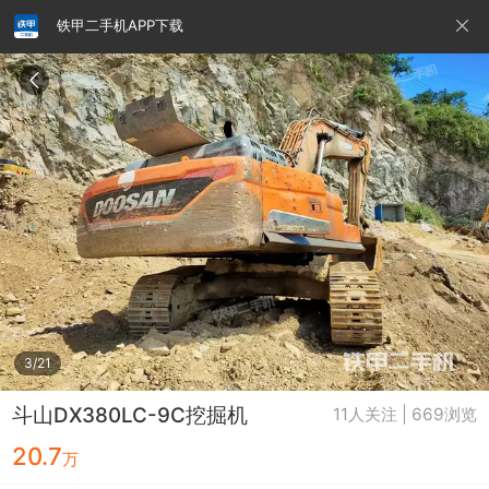
铁甲二手机APP下载
请输入手机号
提
交
即
表
示
您
同
铁甲龙总部
4000099032
认证经纪人
意
《隐
私
政
3/21
策》
斗山DX380LC-9C挖掘机
11人关注 | 669浏览
20.7
万