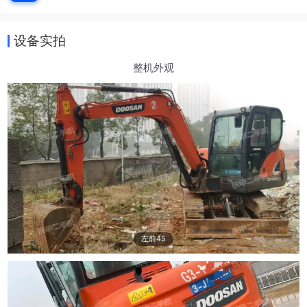
设备实拍
整机外观
左前45