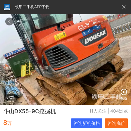
铁甲二手机APP下载
请输入手机号
提
交
即
表
示
您
同
铁甲龙总部
4000099032
认证经纪人
意
《隐
私
政
3/29
视频
策》
斗山DX55-9C挖掘机
11人关注 | 404浏览
8
万
咨询新机价格
咨询底价