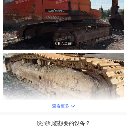
整机右后45°
查看更多
单侧履带整体
没找到您想要的设备？