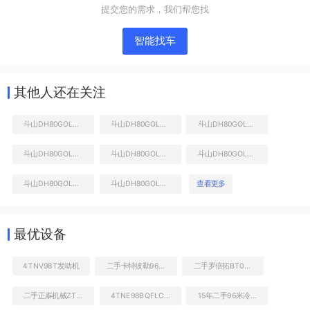
提交您的需求，我们帮您找
智能找车
其他人还在关注
斗山DH80GOLD挖掘机
斗山DH80GOLD挖掘机
斗山DH80GOLD挖掘机
斗山DH80GOLD挖掘机
斗山DH80GOLD挖掘机
斗山DH80GOLD挖掘机
右前45
斗山DH80GOLD挖掘机
斗山DH80GOLD挖掘机
查看更多
工作和回转装置
最优设备
4TNV98T发动机
二手卡特彼勒963D装载机
二手罗倍拓BT01251高空作业机械
二手正泰机械ZT9286装载机
4TNE98BQFLC发动机
15年二手96米冷藏车