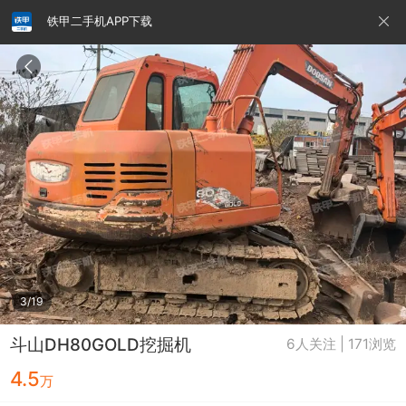
铁甲二手机APP下载
请输入手机号
提
交
即
表
示
您
同
铁甲龙总部
4000099032
认证经纪人
意
《隐
私
政
3/19
策》
斗山DH80GOLD挖掘机
6人关注 | 171浏览
4.5
万