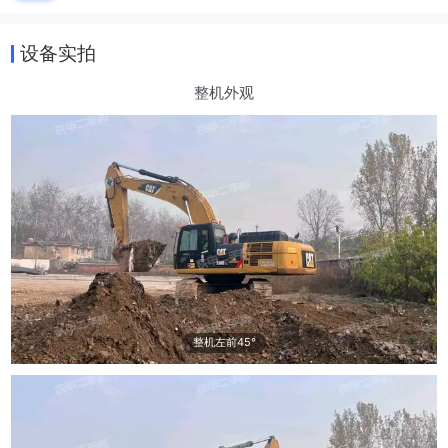
设备实拍
整机外观
整机左前45°