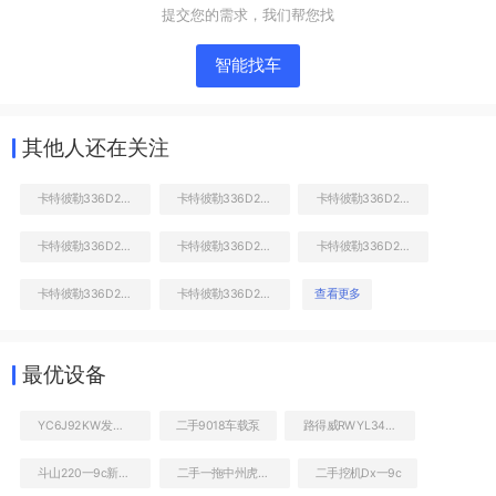
提交您的需求，我们帮您找
智能找车
其他人还在关注
卡特彼勒336D2液压挖掘机
卡特彼勒336D2液压挖掘机
卡特彼勒336D2液压挖掘机
卡特彼勒336D2液压挖掘机
卡特彼勒336D2液压挖掘机
卡特彼勒336D2液压挖掘机
液压泵舱室正面整体
卡特彼勒336D2液压挖掘机
卡特彼勒336D2液压挖掘机
查看更多
最优设备
YC6J92KW发动机
二手9018车载泵
路得威RWYL34BC
斗山220一9c新车价格
二手一拖中州虎828C非公路自卸车
二手挖机Dx一9c