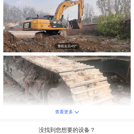
整机右后45°
查看更多
单侧履带整体
没找到您想要的设备？