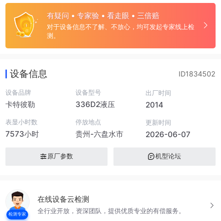
有疑问 • 专家验 • 看走眼 • 三倍赔
对于设备信息不了解、不放心，均可发起专家线上检
测。
设备信息
ID1834502
设备品牌
设备型号
出厂时间
卡特彼勒
336D2液压
2014
表显小时数
停放地点
更新时间
7573小时
贵州-六盘水市
2026-06-07
原厂参数
机型论坛
在线设备云检测
全行业开放，资深团队，提供优质专业的有偿服务。
检测专家