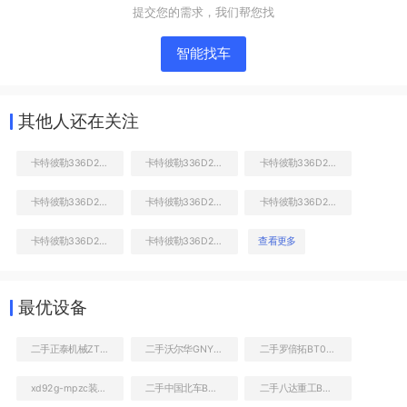
提交您的需求，我们帮您找
智能找车
其他人还在关注
卡特彼勒336D2液压挖掘机
卡特彼勒336D2液压挖掘机
卡特彼勒336D2液压挖掘机
卡特彼勒336D2液压挖掘机
卡特彼勒336D2液压挖掘机
卡特彼勒336D2液压挖掘机
卡特彼勒336D2液压挖掘机
卡特彼勒336D2液压挖掘机
查看更多
工作和回转装置
最优设备
二手正泰机械ZT9128装载机
二手沃尔华GNYL34BC手扶式压路机
二手罗倍拓BT01259高空作业机械
xd92g-mpzc装载机
二手中国北车BC8230挖掘机
二手八达重工BD500C-S挖掘机