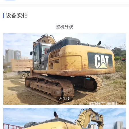
设备实拍
整机外观
左后45