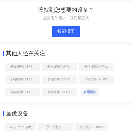
单侧履带整体
没找到您想要的设备？
提交您的需求，我们帮您找
智能找车
其他人还在关注
卡特彼勒CAT®313D2 GC 小型液压挖掘机
卡特彼勒CAT®313D2 GC 小型液压挖掘机
卡特彼勒CAT®313D2 GC 小型液压挖掘机
卡特彼勒CAT®313D2 GC 小型液压挖掘机
卡特彼勒CAT®313D2 GC 小型液压挖掘机
卡特彼勒CAT®313D2 GC 小型液压挖掘机
液压泵舱室正面整体
卡特彼勒CAT®313D2 GC 小型液压挖掘机
卡特彼勒CAT®313D2 GC 小型液压挖掘机
查看更多
最优设备
泰安8d吊车参数
二手中国北车BC8018挖掘机
中国北车BC8150