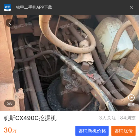
铁甲二手机APP下载
请输入手机号
提
交
即
表
示
您
同
铁甲龙总部
4000099032
认证经纪人
意
《隐
私
政
5/8
视频
策》
凯斯CX490C挖掘机
3人关注 | 84浏览
30
万
咨询新机价格
咨询底价