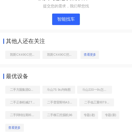
提交您的需求，我们帮您找
智能找车
其他人还在关注
凯斯CX490C挖掘机
凯斯CX490C挖掘机
查看更多
液压泵舱室正面整体
最优设备
二手方圆集团QTZ87起重机
斗山75 9c内饰图
斗山220一9c怎么样
二手正泰机械ZT9126装载机
二手普雷斯特A38E电动高空作业机械
二手临工重特T928C装载机
二手阿特拉斯科普柯AF 30 E空气压缩机
二手柳工挖掘机96
专题(老)
专题(新)
查看更多