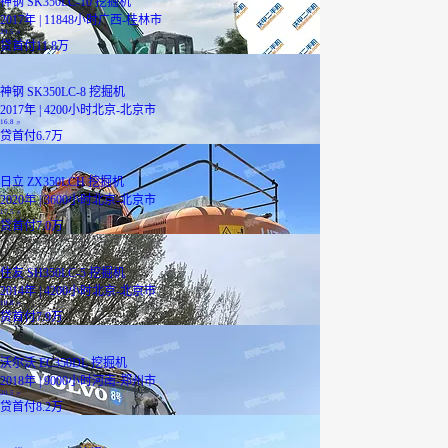
神钢 SK350LC-10 挖掘机
2017年 | 11848小时
广西-桂林市
29.5
万
贷
首付11.8万
神钢 SK350LC-8 挖掘机
2017年 | 4200小时
北京-北京市
16.8
万
贷
首付6.7万
日立 ZX350LCH 挖掘机
2020年 | 3600小时
北京-北京市
17.5
万
贷
首付7.0万
住友 SH350LC-5 挖掘机
2014年 | 4200小时
北京-北京市
19.8
万
贷
首付7.9万
沃尔沃 EC350DL 挖掘机
2018年 | 9000小时
河南-郑州市
20.5
万
贷
首付8.2万