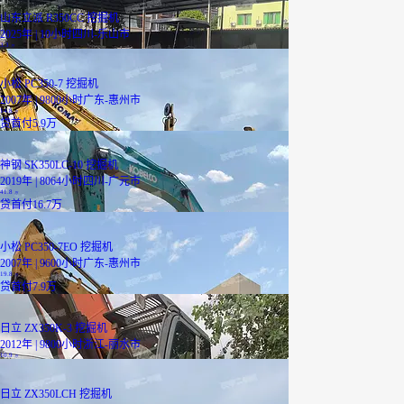
山东立派 R350CC 挖掘机
2025年 | 10小时
四川-乐山市
3.3
万
小松 PC350-7 挖掘机
2007年 | 9800小时
广东-惠州市
14.8
万
贷
首付5.9万
神钢 SK350LC-10 挖掘机
2019年 | 8064小时
四川-广元市
41.8
万
贷
首付16.7万
小松 PC350-7EO 挖掘机
2007年 | 9600小时
广东-惠州市
19.8
万
贷
首付7.9万
已降5.9万
日立 ZX350K-3 挖掘机
2012年 | 9800小时
浙江-丽水市
10.9
万
日立 ZX350LCH 挖掘机