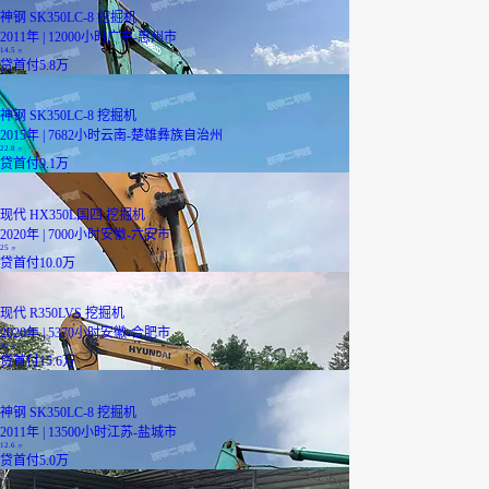
神钢 SK350LC-8 挖掘机
2011年 | 12000小时
广东-惠州市
14.5
万
贷
首付5.8万
神钢 SK350LC-8 挖掘机
2015年 | 7682小时
云南-楚雄彝族自治州
22.8
万
贷
首付9.1万
现代 HX350L国四 挖掘机
2020年 | 7000小时
安徽-六安市
25
万
贷
首付10.0万
现代 R350LVS 挖掘机
2020年 | 5370小时
安徽-合肥市
39
万
贷
首付15.6万
神钢 SK350LC-8 挖掘机
2011年 | 13500小时
江苏-盐城市
12.6
万
贷
首付5.0万