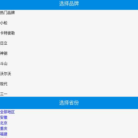
选择品牌
热门品牌
小松
卡特彼勒
日立
神钢
斗山
沃尔沃
现代
三一
选择省份
全部地区
安徽
北京
重庆
福建