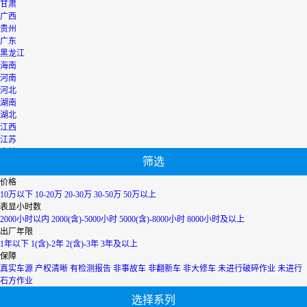
甘肃
广西
贵州
广东
黑龙江
海南
河南
河北
湖南
湖北
江西
江苏
吉林
筛选
辽宁
宁夏
价格
内蒙古
10万以下
10-20万
20-30万
30-50万
50万以上
青海
表显小时数
上海
2000小时以内
2000(含)-5000小时
5000(含)-8000小时
8000小时及以上
陕西
出厂年限
山西
1年以下
1(含)-2年
2(含)-3年
3年及以上
山东
保障
四川
真实车源
产权清晰
有检测报告
非事故车
非翻新车
非大修车
未进行破碎作业
未进行
天津
石方作业
台湾
选择系列
西藏