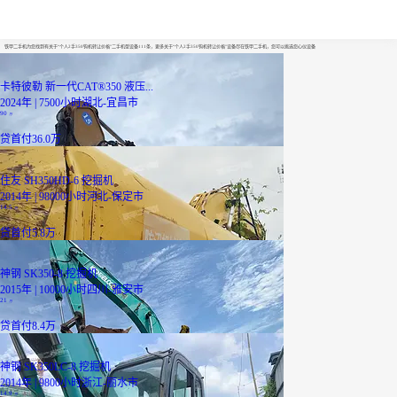
个人2手350钩机转让价格
铁甲二手机为您找到有关于“个人2手350钩机转让价格”二手机型设备111条，更多关于“个人2手350钩机转让价格”设备尽在铁甲二手机，您可以挑选您心仪设备
卡特彼勒 新一代CAT®350 液压...
2024年 | 7500小时
湖北-宜昌市
90
万
贷
首付36.0万
住友 SH350HD-6 挖掘机
2014年 | 98000小时
河北-保定市
14.5
万
贷
首付5.8万
神钢 SK350-8 挖掘机
2015年 | 10000小时
四川-雅安市
21
万
贷
首付8.4万
神钢 SK350LC-8 挖掘机
2014年 | 9800小时
浙江-丽水市
14.9
万