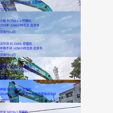
2014年 | 10500小时
安徽-合肥市
20
万
贷
首付8.0万
小松 PC350LC-8 挖掘机
2019年 | 6500小时
北京-北京市
21
万
贷
首付8.4万
沃尔沃 EC350DL 挖掘机
年限不详 | 4200小时
北京-北京市
23.5
万
贷
首付9.4万
神钢 SK350LC-10 挖掘机
2021年 | 6600小时
四川-眉山市
48.8
万
贷
首付19.5万
神钢 SK350LC-8 挖掘机
2014年 | 10991小时
贵州-布依族苗族自治州
19
万
贷
首付7.6万
住友 SH350-5 挖掘机