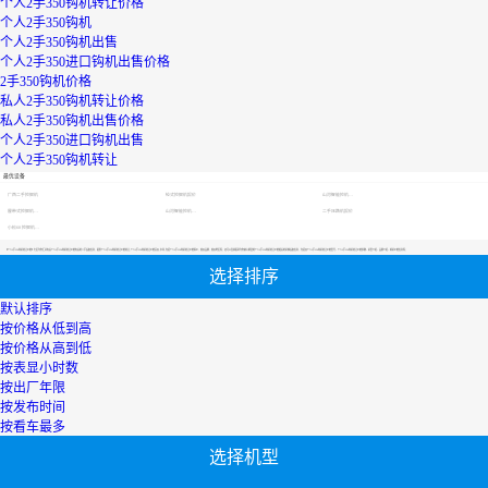
个人2手350钩机转让价格
个人2手350钩机
个人2手350钩机出售
个人2手350进口钩机出售价格
2手350钩机价格
私人2手350钩机转让价格
私人2手350钩机出售价格
个人2手350进口钩机出售
个人2手350钩机转让
最优设备
广西二手挖掘机
轮式挖掘机报价
山河智能挖机报价表
履带式挖掘机价格
山河智能挖机报价表
二手压路机报价
小松60挖掘机价格
【个人2手350钩机转让价格】专区为您汇总有关个人2手350钩机转让价格有关的二手设备信息，提供个人2手350钩机转让价格转让,个人2手350钩机转让价格买卖,市场,包括个人2手350钩机转让价格报价，热卖品牌，热卖地区等；还可以直接看到为您精心挑选的个人2手350钩机转让价格相关的机械设备信息，包括其个人2手350钩机转让价格型号、个人2手350钩机转让价格参数、机型介绍、品牌介绍、新机价格信息等；
选择排序
默认排序
按价格从低到高
按价格从高到低
按表显小时数
按出厂年限
按发布时间
按看车最多
选择机型