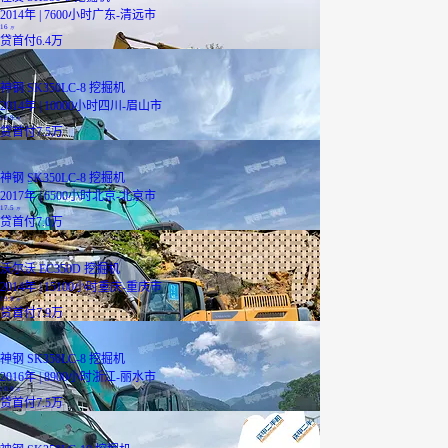
2014年 | 7600小时
广东-清远市
16
万
贷
首付6.4万
神钢 SK350LC-8 挖掘机
2014年 | 10000小时
四川-眉山市
18.8
万
贷
首付7.5万
神钢 SK350LC-8 挖掘机
2017年 | 6500小时
北京-北京市
17.5
万
贷
首付7.0万
沃尔沃 EC350D 挖掘机
2014年 | 15100小时
重庆-重庆市
19.8
万
贷
首付7.9万
神钢 SK350LC-8 挖掘机
2016年 | 8900小时
浙江-丽水市
18.8
万
贷
首付7.5万