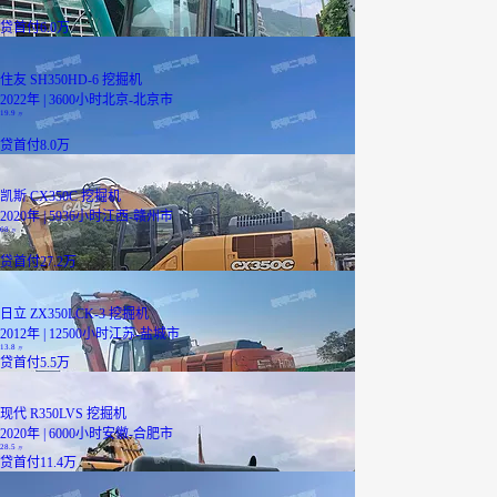
贷
首付6.0万
住友 SH350HD-6 挖掘机
2022年 | 3600小时
北京-北京市
19.9
万
贷
首付8.0万
凯斯 CX350C 挖掘机
2020年 | 5936小时
江西-赣州市
68
万
贷
首付27.2万
日立 ZX350LCK-3 挖掘机
2012年 | 12500小时
江苏-盐城市
13.8
万
贷
首付5.5万
现代 R350LVS 挖掘机
2020年 | 6000小时
安徽-合肥市
28.5
万
贷
首付11.4万