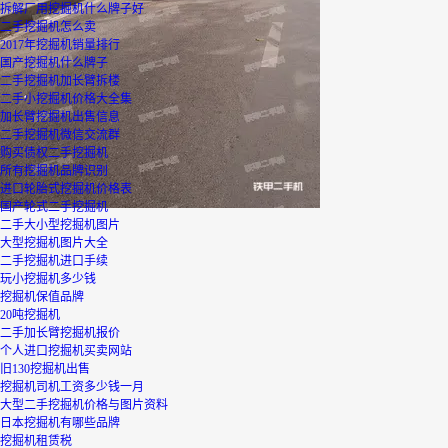
拆解厂用挖掘机什么牌子好
二手挖掘机怎么卖
2017年挖掘机销量排行
国产挖掘机什么牌子
二手挖掘机加长臂拆楼
二手小挖掘机价格大全集
加长臂挖掘机出售信息
二手挖掘机微信交流群
购买债权二手挖掘机
所有挖掘机品牌识别
进口轮胎式挖掘机价格表
国产轮式二手挖掘机
二手大小型挖掘机图片
大型挖掘机图片大全
二手挖掘机进口手续
玩小挖掘机多少钱
挖掘机保值品牌
20吨挖掘机
二手加长臂挖掘机报价
个人进口挖掘机买卖网站
旧130挖掘机出售
挖掘机司机工资多少钱一月
大型二手挖掘机价格与图片资料
日本挖掘机有哪些品牌
挖掘机租赁税