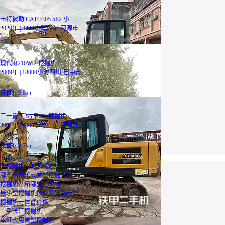
卡特彼勒 CAT®305.5E2 小...
2020年 | 4300小时
广东-河源市
8.7
万
现代 R210W-7 挖掘机
2009年 | 18000小时
四川-巴中市
17
万
贷
首付6.8万
三一重工 SY135C 挖掘机
2021年 | 2800小时
广东-河源市
21.8
万
贷
首付8.7万
品牌推荐
新挖掘机100多少钱
哪有出售轮式微型挖掘机的
挖掘机浮箱哪里有卖的
最小型挖掘机报价多少钱一台
挖掘机一体臂价格
二手长江挖掘机
单缸农用微型挖掘机