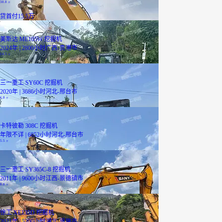
38.8
万
贷
首付15.5万
美斯达 ME105W 挖掘机
2024年 | 2800小时
广西-贵港市
14.5
万
三一重工 SY60C 挖掘机
2020年 | 3686小时
河北-邢台市
6.8
万
卡特彼勒 308C 挖掘机
年限不详 | 6852小时
河北-邢台市
5.5
万
三一重工 SY365C-8 挖掘机
2011年 | 9600小时
江西-景德镇市
8.8
万
徐工 XE135D 挖掘机
2021年 | 5200小时
湖北-恩施市