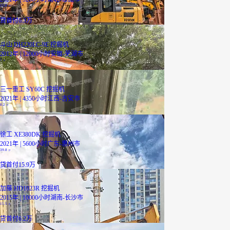
15.8
万
贷
首付6.3万
斗山 DH220LC-9E 挖掘机
2012年 | 12000小时
安徽-芜湖市
7
万
三一重工 SY60C 挖掘机
2021年 | 4350小时
江西-吉安市
8.2
万
徐工 XE380DK 挖掘机
2021年 | 5600小时
广东-惠州市
39.8
万
贷
首付15.9万
加藤 HD1023R 挖掘机
2015年 | 10000小时
湖南-长沙市
15.5
万
贷
首付6.2万