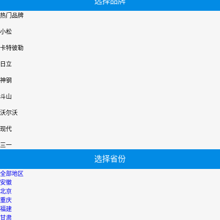
选择品牌
热门品牌
小松
卡特彼勒
日立
神钢
斗山
沃尔沃
现代
三一
选择省份
全部地区
安徽
北京
重庆
福建
甘肃