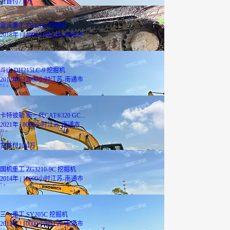
贷
首付7.4万
雷沃重工 FR220E 挖掘机
2018年 | 14000小时
云南-临沧市
10
万
斗山 DH215LC-9 挖掘机
2012年 | 12000小时
江苏-南通市
7.5
万
卡特彼勒 新一代CAT®320 GC...
2021年 | 8000小时
江苏-南通市
25
万
贷
首付10.0万
国机重工 ZG3210-9C 挖掘机
2014年 | 10000小时
江苏-南通市
7
万
三一重工 SY205C 挖掘机
2013年 | 10000小时
江苏-南通市
7.5