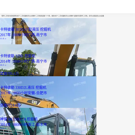
二手挖掘机可以分期吗
铁甲二手机为您找到有关于“二手挖掘机可以分期吗”二手机型设备7270条，更多关于“二手挖掘机可以分期吗”设备尽在铁甲二手机，您可以挑选您心仪设备
卡特彼勒 307E2小型液压 挖掘机
2017年 | 8000小时
广西-南宁市
11.6
万
卡特彼勒 329D 挖掘机
2014年 | 8000小时
广西-南宁市
16.5
万
贷
首付6.6万
卡特彼勒 330D2L液压 挖掘机
2017年 | 9800小时
安徽-合肥市
27.5
万
贷
首付11.0万
神钢 SK350LC-8 挖掘机
2014年 | 9800小时
浙江-丽水市
14.9
万