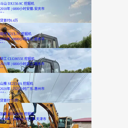
斗山 DX150-9C 挖掘机
2018年 | 6800小时
安徽-安庆市
16
万
贷
首付6.4万
现代 R215-7C 挖掘机
2011年 | 9800小时
浙江-丽水市
4.9
万
柳工 CLG9055E 挖掘机
2021年 | 6800小时
浙江-丽水市
5.8
万
山推 SE215-9A 挖掘机
2020年 | 2525小时
广东-惠州市
19.8
万
贷
首付7.9万
加藤 HD1430III 挖掘机
2009年 | 10800小时
天津-天津市
10
万