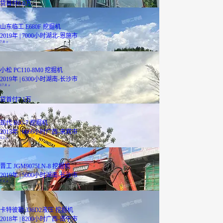
贷
首付6.0万
山东临工 E680F 挖掘机
2019年 | 7000小时
湖北-恩施市
7.8
万
小松 PC110-8M0 挖掘机
2019年 | 6300小时
湖南-长沙市
17.8
万
贷
首付7.1万
现代 R60-7 挖掘机
2013年 | 6666小时
广西-来宾市
3.2
万
晋工 JGM9075LN-8 挖掘机
2019年 | 5600小时
湖南-长沙市
7.5
万
卡特彼勒 336D2液压 挖掘机
2018年 | 8200小时
广西-南宁市