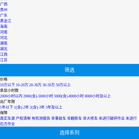
广西
贵州
广东
黑龙江
海南
河南
河北
湖南
湖北
江西
江苏
吉林
筛选
辽宁
宁夏
价格
内蒙古
10万以下
10-20万
20-30万
30-50万
50万以上
青海
表显小时数
上海
2000小时以内
2000(含)-5000小时
5000(含)-8000小时
8000小时及以上
陕西
出厂年限
山西
1年以下
1(含)-2年
2(含)-3年
3年及以上
山东
保障
四川
真实车源
产权清晰
有检测报告
非事故车
非翻新车
非大修车
未进行破碎作业
未进行
天津
石方作业
台湾
选择系列
西藏
新疆