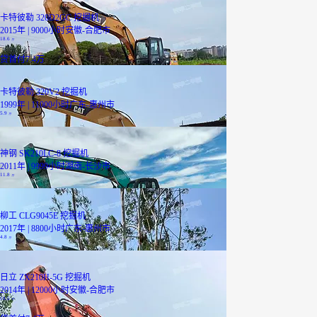
卡特彼勒 320D2GC 挖掘机
2015年 | 9000小时
安徽-合肥市
18.6
万
贷
首付7.4万
卡特彼勒 320V2 挖掘机
1999年 | 11000小时
广东-惠州市
5.9
万
神钢 SK210LC-8 挖掘机
2011年 | 9999小时
湖南-长沙市
11.8
万
柳工 CLG9045E 挖掘机
2017年 | 8800小时
广东-惠州市
4.8
万
日立 ZX210H-5G 挖掘机
2014年 | 12000小时
安徽-合肥市
18.5
万