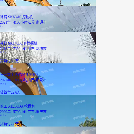
万
神钢 SK60-10 挖掘机
2021年 | 4160小时
江苏-南通市
8
万
神钢 SK140LC-8 挖掘机
2018年 | 7350小时
山东-潍坊市
20.5
万
贷
首付8.2万
三一重工 SY305H 挖掘机
2022年 | 1900小时
山西-阳泉市
56.5
万
贷
首付22.6万
徐工 XE200DA 挖掘机
2020年 | 5700小时
广东-肇庆市
19.5
万
贷
首付7.8万