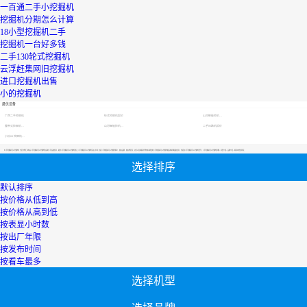
一百通二手小挖掘机
挖掘机分期怎么计算
18小型挖掘机二手
挖掘机一台好多钱
二手130轮式挖掘机
云浮赶集网旧挖掘机
进口挖掘机出售
小的挖掘机
最优设备
广西二手挖掘机
轮式挖掘机报价
山河智能挖机报价表
履带式挖掘机价格
山河智能挖机报价表
二手压路机报价
小松60挖掘机价格
【二手挖掘机可以分期吗】专区为您汇总有关二手挖掘机可以分期吗有关的二手设备信息，提供二手挖掘机可以分期吗转让,二手挖掘机可以分期吗买卖,市场,包括二手挖掘机可以分期吗报价，热卖品牌，热卖地区等；还可以直接看到为您精心挑选的二手挖掘机可以分期吗相关的机械设备信息，包括其二手挖掘机可以分期吗型号、二手挖掘机可以分期吗参数、机型介绍、品牌介绍、新机价格信息等；
选择排序
默认排序
按价格从低到高
按价格从高到低
按表显小时数
按出厂年限
按发布时间
按看车最多
选择机型