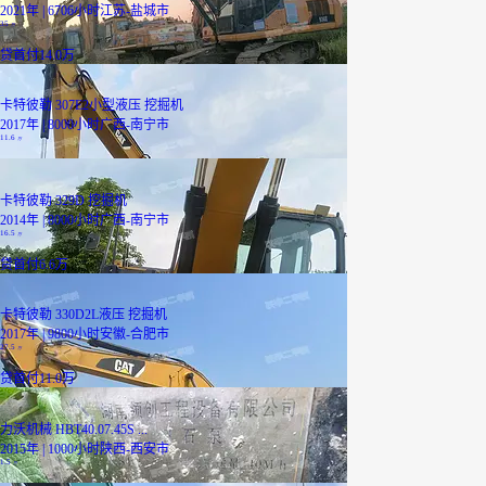
2021年 | 6706小时
江苏-盐城市
35
万
贷
首付14.0万
卡特彼勒 307E2小型液压 挖掘机
2017年 | 8000小时
广西-南宁市
11.6
万
卡特彼勒 329D 挖掘机
2014年 | 8000小时
广西-南宁市
16.5
万
贷
首付6.6万
卡特彼勒 330D2L液压 挖掘机
2017年 | 9800小时
安徽-合肥市
27.5
万
贷
首付11.0万
力沃机械 HBT40.07.45S ...
2015年 | 1000小时
陕西-西安市
1.5
万