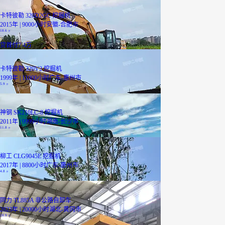
卡特彼勒 320D2GC 挖掘机
2015年 | 9000小时
安徽-合肥市
18.6
万
贷
首付7.4万
卡特彼勒 320V2 挖掘机
1999年 | 11000小时
广东-惠州市
5.9
万
神钢 SK210LC-8 挖掘机
2011年 | 9999小时
湖南-长沙市
11.8
万
柳工 CLG9045E 挖掘机
2017年 | 8800小时
广东-惠州市
4.8
万
同力 TL885A 非公路自卸车
2023年 | 20000小时
湖北-黄冈市
28.9
万