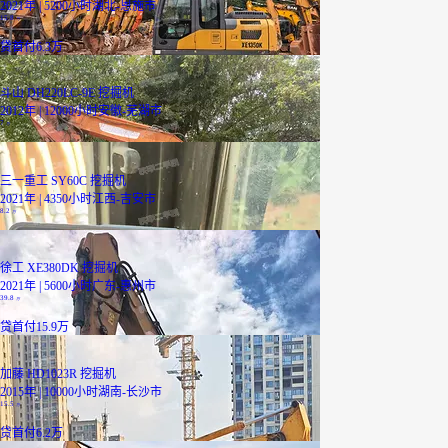
2021年 | 5200小时
湖北-恩施市
15.8
万
贷
首付6.3万
斗山 DH220LC-9E 挖掘机
2012年 | 12000小时
安徽-芜湖市
7
万
三一重工 SY60C 挖掘机
2021年 | 4350小时
江西-吉安市
8.2
万
徐工 XE380DK 挖掘机
2021年 | 5600小时
广东-惠州市
39.8
万
贷
首付15.9万
加藤 HD1023R 挖掘机
2015年 | 10000小时
湖南-长沙市
15.5
万
贷
首付6.2万