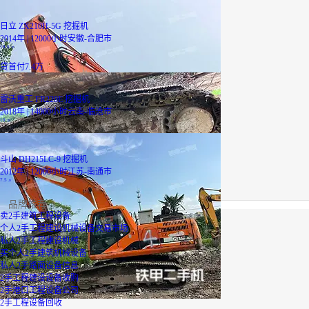
日立 ZX210H-5G 挖掘机
2014年 | 12000小时
安徽-合肥市
18.5
万
贷
首付7.4万
雷沃重工 FR220E 挖掘机
2018年 | 14000小时
云南-临沧市
10
万
斗山 DH215LC-9 挖掘机
2012年 | 12000小时
江苏-南通市
7.5
万
品牌推荐
卖2手建筑工程设备
个人2手工程建设机械设备交易市场
私人2手工程建设机械
买个人2手建筑机械设备
私人2手路面设备信息
2手工程建设设备收购
2手港口工程设备公司
2手工程设备回收