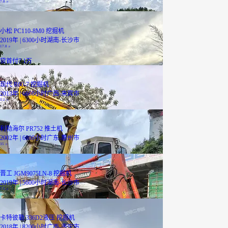
7.8
万
小松 PC110-8M0 挖掘机
2019年 | 6300小时
湖南-长沙市
17.8
已降1000元
万
贷
首付7.1万
现代 R60-7 挖掘机
2013年 | 6666小时
广西-来宾市
3.2
万
利勃海尔 PR752 推土机
2002年 | 6800小时
广东-惠州市
35
万
晋工 JGM9075LN-8 挖掘机
2019年 | 5600小时
湖南-长沙市
7.5
万
卡特彼勒 336D2液压 挖掘机
2018年 | 8200小时
广西-南宁市