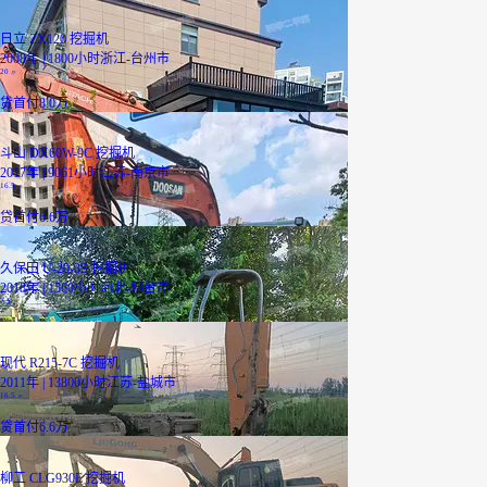
日立 ZX120 挖掘机
2008年 | 1800小时
浙江-台州市
20
万
贷
首付8.0万
斗山 DX60W-9C 挖掘机
2017年 | 9061小时
江苏-南京市
16.5
万
贷
首付6.6万
久保田 U-20-3S 挖掘机
2018年 | 1560小时
河北-邢台市
7.5
万
现代 R215-7C 挖掘机
2011年 | 13800小时
江苏-盐城市
16.5
万
贷
首付6.6万
柳工 CLG930E 挖掘机