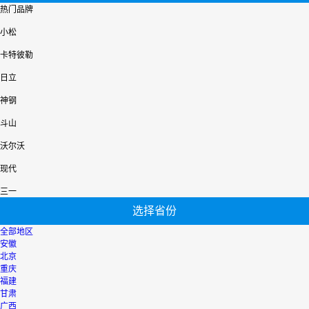
热门品牌
小松
卡特彼勒
日立
神钢
斗山
沃尔沃
现代
三一
选择省份
全部地区
安徽
北京
重庆
福建
甘肃
广西