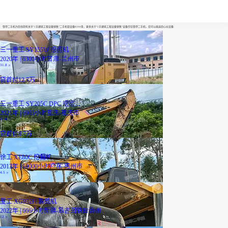
2手建筑工程设备销售
铁甲二手机为您找到有关于“2手建筑工程设备销售”二手机型设备8204条，更多关于“2手建筑工程设备销售”设备尽在铁甲二手机，您可以挑选您心仪设备
三一重工 SY155W 挖掘机
2020年 | 6300小时
甘肃-兰州市
31.8
万
贷
首付12.7万
三一重工 SY205C DPC 挖掘...
2021年 | 6965小时
重庆-重庆市
21.8
万
贷
首付8.7万
徐工 XE80C 挖掘机
2013年 | 10000小时
广东-惠州市
4.5
万
厦工 XG932H 装载机
2022年 | 666小时
新疆-昌吉回族自治州
12
万