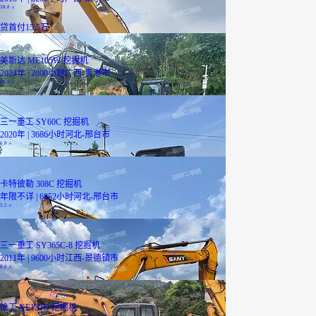
38.8
万
贷
首付15.5万
美斯达 ME105W 挖掘机
2024年 | 2800小时
广西-贵港市
14.5
万
三一重工 SY60C 挖掘机
2020年 | 3686小时
河北-邢台市
6.8
万
卡特彼勒 308C 挖掘机
年限不详 | 6852小时
河北-邢台市
5.5
万
三一重工 SY365C-8 挖掘机
2011年 | 9600小时
江西-景德镇市
8.8
万
徐工 XE135D 挖掘机