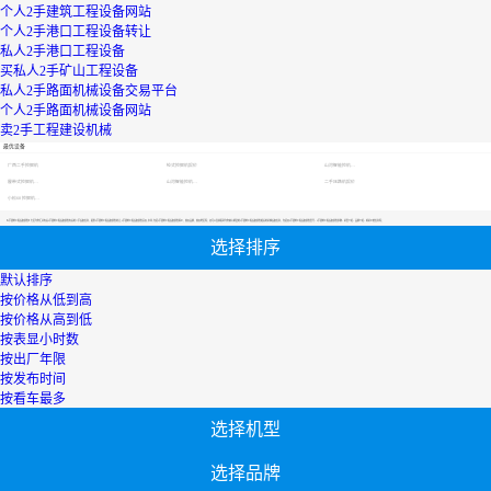
个人2手建筑工程设备网站
个人2手港口工程设备转让
私人2手港口工程设备
买私人2手矿山工程设备
私人2手路面机械设备交易平台
个人2手路面机械设备网站
卖2手工程建设机械
最优设备
广西二手挖掘机
轮式挖掘机报价
山河智能挖机报价表
履带式挖掘机价格
山河智能挖机报价表
二手压路机报价
小松60挖掘机价格
【2手建筑工程设备销售】专区为您汇总有关2手建筑工程设备销售有关的二手设备信息，提供2手建筑工程设备销售转让,2手建筑工程设备销售买卖,市场,包括2手建筑工程设备销售报价，热卖品牌，热卖地区等；还可以直接看到为您精心挑选的2手建筑工程设备销售相关的机械设备信息，包括其2手建筑工程设备销售型号、2手建筑工程设备销售参数、机型介绍、品牌介绍、新机价格信息等；
选择排序
默认排序
按价格从低到高
按价格从高到低
按表显小时数
按出厂年限
按发布时间
按看车最多
选择机型
选择品牌