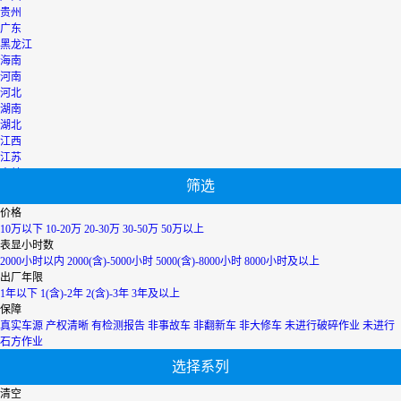
贵州
广东
黑龙江
海南
河南
河北
湖南
湖北
江西
江苏
吉林
筛选
辽宁
宁夏
价格
内蒙古
10万以下
10-20万
20-30万
30-50万
50万以上
青海
表显小时数
上海
2000小时以内
2000(含)-5000小时
5000(含)-8000小时
8000小时及以上
陕西
出厂年限
山西
1年以下
1(含)-2年
2(含)-3年
3年及以上
山东
保障
四川
真实车源
产权清晰
有检测报告
非事故车
非翻新车
非大修车
未进行破碎作业
未进行
天津
石方作业
台湾
选择系列
西藏
新疆
清空
香港