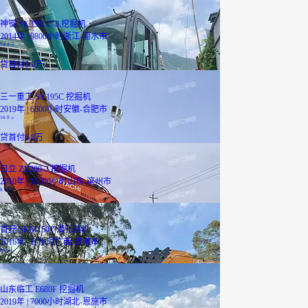
神钢 SK350LC-8 挖掘机
2014年 | 9800小时
浙江-丽水市
14.9
万
贷
首付6.0万
三一重工 SY195C 挖掘机
2019年 | 6800小时
安徽-合肥市
16.9
万
贷
首付6.8万
日立 ZX200-3 挖掘机
2010年 | 12000小时
山东-滨州市
8
万
首开 SKM150T 潜孔钻机
2016年 | 10小时
广西-贵港市
6.8
万
山东临工 E680F 挖掘机
2019年 | 7000小时
湖北-恩施市