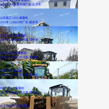
山东莱工 ZL936 装载机
2021年 | 小时数不详
广东-云浮市
2
万
山东临工 L953 装载机
2021年 | 2300小时
广东-韶关市
14.5
万
龙工 LG853N 装载机
2017年 | 4000小时
河南-郑州市
7.3
万
龙工 LG855N 装载机
2018年 | 3500小时
河南-郑州市
8.7
万
龙工 932E 装载机
2019年 | 4555小时
广西-梧州市
3
万
柳工 ZL20E 装载机
2017年 | 6856小时
广西-梧州市
4.8
万
山工 SEM652D 装载机