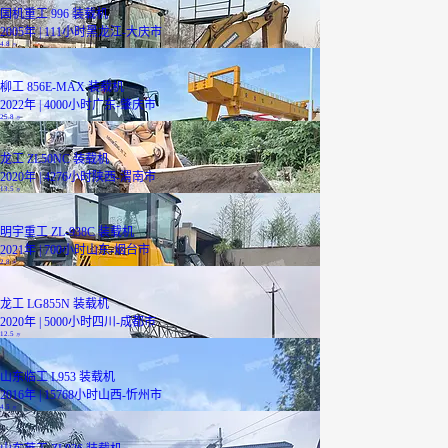
国机重工 996 装载机
2005年 | 111小时
黑龙江-大庆市
4.8
万
柳工 856E-MAX 装载机
2022年 | 4000小时
广东-肇庆市
25.8
万
龙工 ZL50NC 装载机
2020年 | 4276小时
陕西-渭南市
13.5
万
明宇重工 ZL-938C 装载机
2021年 | 700小时
山东-烟台市
2.8
万
龙工 LG855N 装载机
2020年 | 5000小时
四川-成都市
12.5
万
山东临工 L953 装载机
2016年 | 15768小时
山西-忻州市
4.5
万