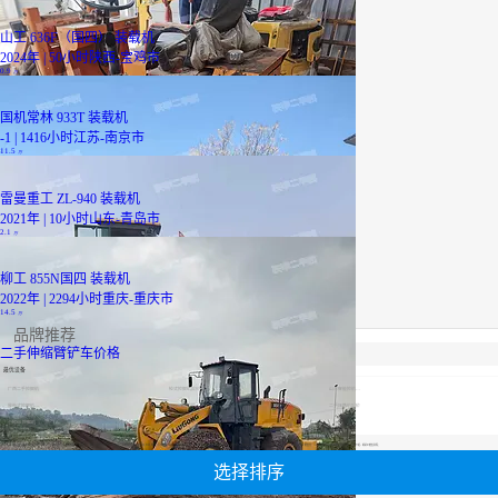
山工 636F（国四） 装载机
2024年 | 50小时
陕西-宝鸡市
0.9
万
国机常林 933T 装载机
-1 | 1416小时
江苏-南京市
11.5
万
雷曼重工 ZL-940 装载机
2021年 | 10小时
山东-青岛市
2.1
万
柳工 855N国四 装载机
2022年 | 2294小时
重庆-重庆市
14.5
万
品牌推荐
二手伸缩臂铲车价格
最优设备
广西二手挖掘机
轮式挖掘机报价
山河智能挖机报价表
履带式挖掘机价格
山河智能挖机报价表
二手压路机报价
小松60挖掘机价格
【二手伸缩臂铲车价格】专区为您汇总有关二手伸缩臂铲车价格有关的二手设备信息，提供二手伸缩臂铲车价格转让,二手伸缩臂铲车价格买卖,市场,包括二手伸缩臂铲车价格报价，热卖品牌，热卖地区等；还可以直接看到为您精心挑选的二手伸缩臂铲车价格相关的机械设备信息，包括其二手伸缩臂铲车价格型号、二手伸缩臂铲车价格参数、机型介绍、品牌介绍、新机价格信息等；
选择排序