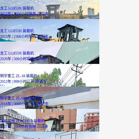
龙工 LG853N 装载机
2022年 | 1000小时
陕西-汉中市
14.8
万
龙工 LG855H 装载机
2023年 | 2300小时
陕西-咸阳市
16.5
万
龙工 LG855N 装载机
2020年 | 500小时
福建-福州市
7.5
万
明宇重工 ZL-18 装载机
2012年 | 999小时
江苏-南通市
0.8
万
明宇重工 ZL-938F 装载机
2018年 | 3000小时
河北-保定市
2.8
万
国机常林 ZLM50E-5 装载机
2007年 | 7600小时
吉林-白山市
3.9
万