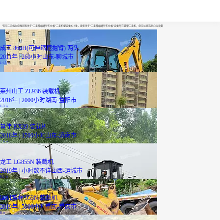
二手伸缩臂铲车价格
铁甲二手机为您找到有关于“二手伸缩臂铲车价格”二手机型设备423条，更多关于“二手伸缩臂铲车价格”设备尽在铁甲二手机，您可以挑选您心仪设备
成工 866H(可伸缩挖掘臂) 两头...
2011年 | 260小时
山东-聊城市
14.5
万
莱州山工 ZL936 装载机
2016年 | 2000小时
湖南-益阳市
1.3
万
鲁佳 KX39 装载机
2018年 | 1500小时
山东-济南市
2.6
万
龙工 LG855N 装载机
2019年 | 小时数不详
山西-运城市
9.3
万
国机常林 953N 装载机
2019年 | 5000小时
重庆-重庆市
8
万