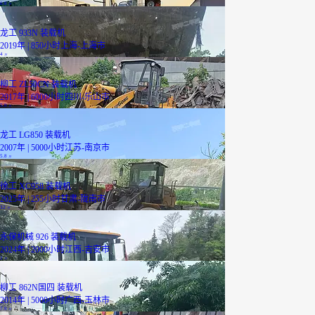
6.8
万
龙工 933N 装载机
2019年 | 850小时
上海-上海市
4
万
柳工 ZL50CN 装载机
2017年 | 6000小时
四川-乐山市
5.9
万
龙工 LG850 装载机
2007年 | 5000小时
江苏-南京市
5.8
万
徐工 XC958 装载机
2025年 | 255小时
甘肃-陇南市
32
万
永保机械 926 装载机
2024年 | 2000小时
江西-吉安市
2
万
柳工 862N国四 装载机
2014年 | 5000小时
广西-玉林市
7.9
万