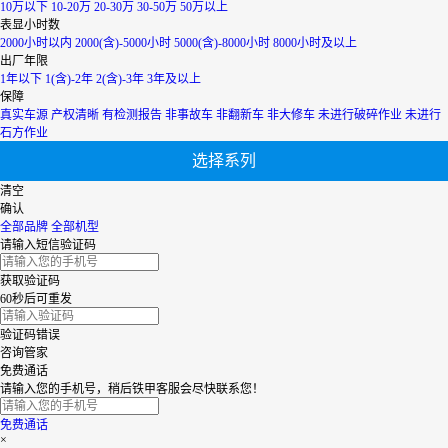
10万以下
10-20万
20-30万
30-50万
50万以上
青海
表显小时数
上海
2000小时以内
2000(含)-5000小时
5000(含)-8000小时
8000小时及以上
陕西
出厂年限
山西
1年以下
1(含)-2年
2(含)-3年
3年及以上
山东
保障
四川
真实车源
产权清晰
有检测报告
非事故车
非翻新车
非大修车
未进行破碎作业
未进行
天津
石方作业
台湾
选择系列
西藏
新疆
清空
香港
确认
云南
全部品牌
全部机型
浙江
请输入短信验证码
获取验证码
60秒后可重发
验证码错误
咨询管家
免费通话
请输入您的手机号，稍后铁甲客服会尽快联系您！
免费通话
×