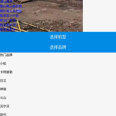
默认排序
按价格从低到高
按价格从高到低
按表显小时数
按出厂年限
按发布时间
按看车最多
选择机型
选择品牌
热门品牌
小松
卡特彼勒
日立
神钢
斗山
沃尔沃
现代