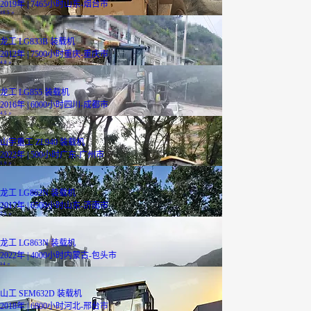
2019年 | 7465小时
山东-烟台市
10.5
万
龙工 LG833B 装载机
2012年 | 7500小时
重庆-重庆市
4.8
万
龙工 LG855 装载机
2016年 | 6000小时
四川-成都市
4.5
万
山宇重工 ZL940 装载机
2022年 | 500小时
广东-广州市
1.9
万
龙工 LG862N 装载机
2017年 | 6500小时
山东-济南市
7.5
万
龙工 LG863N 装载机
2022年 | 4000小时
内蒙古-包头市
14
万
山工 SEM632D 装载机
2018年 | 6800小时
河北-邢台市