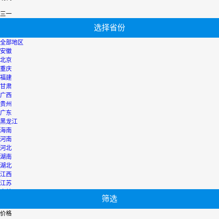
三一
选择省份
全部地区
安徽
北京
重庆
福建
甘肃
广西
贵州
广东
黑龙江
海南
河南
河北
湖南
湖北
江西
江苏
吉林
筛选
辽宁
宁夏
价格
内蒙古